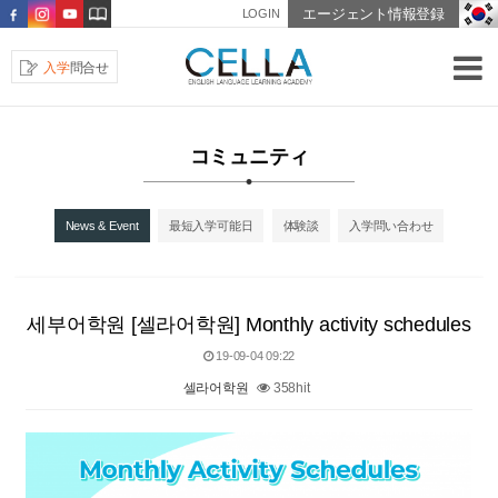
エージェント情報登録
LOGIN
入学
問合せ
コミュニティ
News & Event
最短入学可能日
体験談
入学問い合わせ
세부어학원 [셀라어학원] Monthly activity schedules
19-09-04 09:22
셀라어학원
358hit
본문